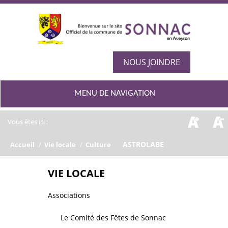
NOUS JOINDRE
MENU DE NAVIGATION
Vous êtes ici :
/
ASTROLABE
Accueil
/
Vie locale
/
Culture
VIE LOCALE
Associations
Le Comité des Fêtes de Sonnac