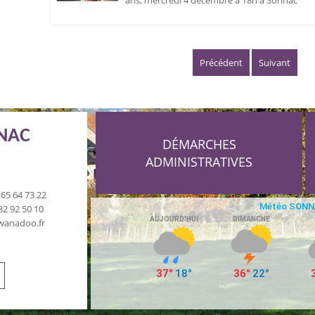
ans, mercredi 4 décembre à 18h à Sonnac
Précédent
Suivant
NNAC
DÉMARCHES
ADMINISTRATIVES
65 64 73 22
82 92 50 10
wanadoo.fr